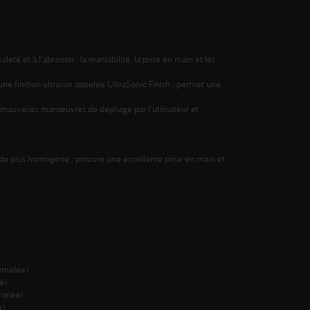
leté et à l’abrasion ; la maniabilité, la prise en main et les
à une finition ultrason appelée UltraSonic Finish ; permet une
s mauvaises manœuvres de dépliage par l’utilisateur et
 corde plus homogène ; procure une excellente prise en main et
jumelée)
e)
melée)
e)