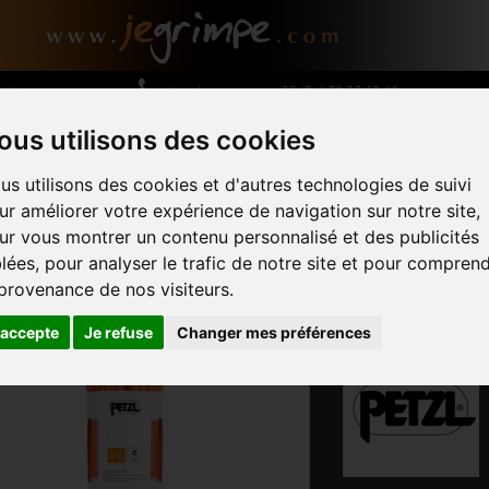
Appelez-nous au :
+33 (0)4 79 25 60 19
vide)
ous utilisons des cookies
ÎNEMENT
MATÉRIEL
QUINCAILLERIE
LES MAR
us utilisons des cookies et d'autres technologies de suivi
ur améliorer votre expérience de navigation sur notre site,
ur vous montrer un contenu personnalisé et des publicités
blées, pour analyser le trafic de notre site et pour compren
 provenance de nos visiteurs.
9.2 Volta
'accepte
Je refuse
Changer mes préférences