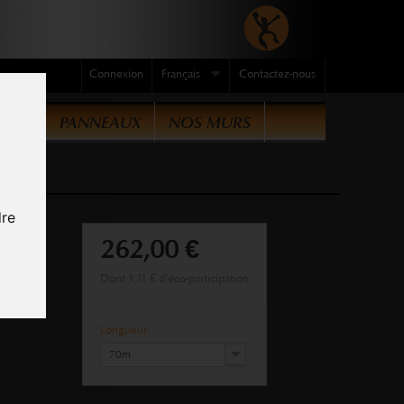
Connexion
Français
Contactez-nous
QUES
PANNEAUX
NOS MURS
dre
262,00 €
Dont
1,11 €
d'éco-participation
Longueur
70m