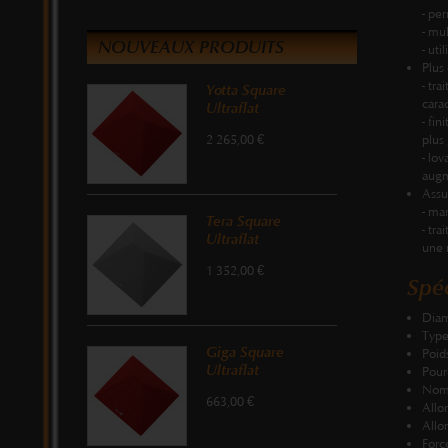
- pe
- mu
NOUVEAUX PRODUITS
- uti
Plus 
- tra
Yotta Square
cara
Ultraflat
- fin
2 265,00 €
plus
- lo
augm
Assu
- ma
Tera Square
- tr
Ultraflat
une 
1 352,00 €
Spéc
Diam
Type
Giga Square
Poid
Ultraflat
Pour
Nomb
663,00 €
Allo
Allo
Forc