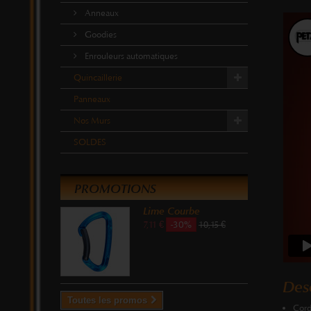
Anneaux
Goodies
Enrouleurs automatiques
Quincaillerie
Panneaux
Nos Murs
SOLDES
PROMOTIONS
Lime Courbe
-30%
7,11 €
10,15 €
Desc
Toutes les promos
Cord