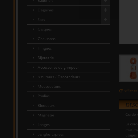
Baudriers
Dégaines
Sacs
Casques
Chaussons
Fringues
Bijouterie
Accessoires du grimpeur
Assureurs / Descendeurs
Mousquetons
Afficher 
Poulies
DESC
Bloqueurs
Corde m
Magnésie
La cord
Longes
maximum
Sangles Express
usages 