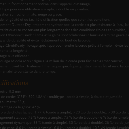
rmet un fonctionnement optimal dans l’appareil d’assurage,
ltitype pour une utilisation à simple, à double ou jumelée,
lisation sur rocher, mixte, neige ou glace.
de longévité et de facilité d’utilisation quelles que soient les conditions :
itement Duratec Dry : traitement hydrophobe, la corde est plus résistante à l’eau, la sa
ctéristiques se conservent plus longtemps dans des conditions froides et humides,
ition UltraSonic Finish : l’âme et la gaine sont solidarisées à leurs extrémités grâce 
 grande durabilité et évite l’éclatement du bout de la corde,
vage ClimbReady : lovage spécifique pour rendre la corde prête à l’emploi ; évite le
ente la longévité.
rage plus efficace :
rquage Middle Mark : signale le milieu de la corde pour faciliter les manœuvres,
aitement EverFlex : traitement thermique spécifique qui stabilise les fils et rend la
maniabilité constante dans le temps.
ifications
ètre: 9,2 mm
 de corde: (CE EN 892, UIAA) : multitype - corde à simple, à double et jumelée
s au mètre: 55 g
centage de la gaine: 42 %
re de chutes facteur 1,77: 6 (corde à simple), > 20 (corde à double), > 30 (corde 
ngement statique: 7,5 % (corde à simple), 7,5 % (corde à double), 6 % (corde jumelé
ngement dynamique: 33 % (corde à simple), 30 % (corde à double), 26 % (corde ju
e de choc: 8,6 kN (corde à simple), 6,8 kN (corde à double), 10,5 kN (corde jumelé