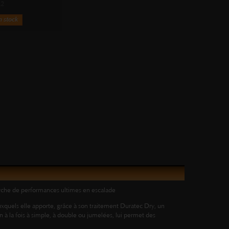
.2
n stock
erche de performances ultimes en escalade
uxquels elle apporte, grâce à son traitement Duratec Dry, un
 à la fois à simple, à double ou jumelées, lui permet des