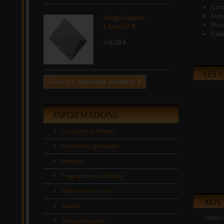
Cons
Mati
Mega Square
Plus
Ultraflat R
Colo
416,00 €
LES 
Tous les nouveaux produits
INFORMATIONS
Livraisons et retours
Conditions générales
Remises
Programme de Fidélité
Paiement sécurisé
AVIS
Spacer
Aucun 
Eco-participation