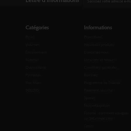
Lettre d'informations
Catégories
Informations
Prises
Promotions
Volumes
Nouveaux produits
Entraînement
Contactez-nous
Matériel
Livraisons et retours
Quincaillerie
Conditions générales
Panneaux
Remises
Nos Murs
Programme de Fidélité
SOLDES
Paiement sécurisé
Spacer
Eco-participation
Tutoriel : comment naviguer
sur JeGrimpe.com
Topos