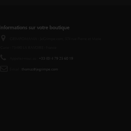
Informations sur votre boutique
GRIMPOMANIA - JeGrimpe.com, 574 rue Pierre et Marie
Curie - 73490 LA RAVOIRE - France
Appelez-nous au :
+33 (0) 4 79 25 60 19
E-mail :
thomas@jegrimpe.com