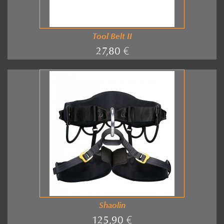
Tool Belt II
27,80 €
Shaolin
125,90 €