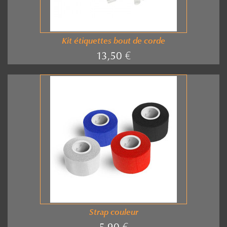
Kit étiquettes bout de corde
13,50 €
Strap couleur