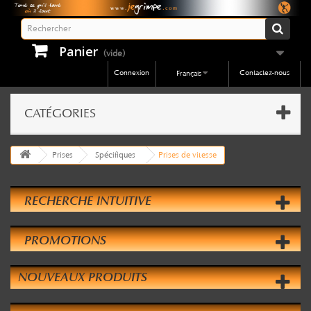
Panier
(vide)
Connexion
Contactez-nous
Français
CATÉGORIES
Prises
Spécifiques
Prises de vitesse
RECHERCHE INTUITIVE
PROMOTIONS
NOUVEAUX PRODUITS