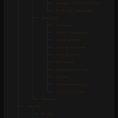
Catalogue Officiel IFSC (prises)
Fin de série / Déstockage
Spécifiques
Kilterboard
Enfants / Pédagogique
Le Bizarre (têtes)
Prises de redescente
Prises de vitesse
Dry Tooling
Cache point d'assurage
Vis à bois
Flèches départ de bloc
Correcteur de pente
Nettoyage
Volumes
Par taille