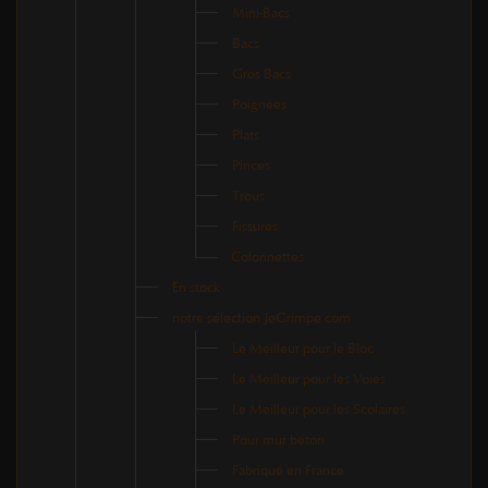
Mini-Bacs
Bacs
Gros Bacs
Poignées
Plats
Pinces
Trous
Fissures
Colonnettes
En stock
notre sélection JeGrimpe.com
Le Meilleur pour le Bloc
Le Meilleur pour les Voies
Le Meilleur pour les Scolaires
Pour mur béton
Fabriqué en France