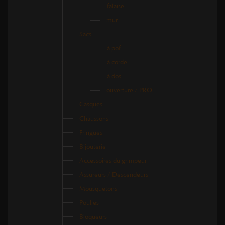
falaise
mur
Sacs
à pof
à corde
à dos
ouverture / PRO
Casques
Chaussons
Fringues
Bijouterie
Accessoires du grimpeur
Assureurs / Descendeurs
Mousquetons
Poulies
Bloqueurs