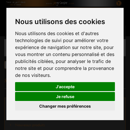
Nous utilisons des cookies
Panier
(vide)
Connexion
Contactez-nous
Français
Nous utilisons des cookies et d'autres
technologies de suivi pour améliorer votre
CATÉGORIES
expérience de navigation sur notre site, pour
vous montrer un contenu personnalisé et des
publicités ciblées, pour analyser le trafic de
sitemap
notre site et pour comprendre la provenance
de nos visiteurs.
SITEMAP
J'accepte
Je refuse
Changer mes préférences
NOS OFFRES
Nouveaux produits