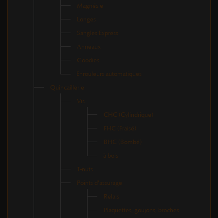
Magnésie
Longes
Sangles Express
Anneaux
Goodies
Enrouleurs automatiques
Quincaillerie
Vis
CHC (Cylindrique)
FHC (Fraisé)
BHC (Bombé)
à bois
T-nuts
Points d'assurage
Relais
Plaquettes, goujons, broches