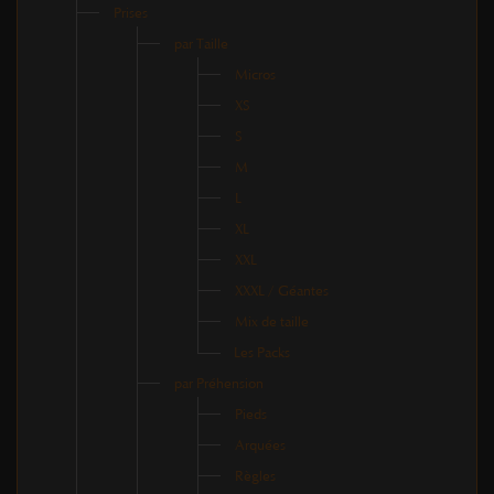
Prises
par Taille
Micros
XS
S
M
L
XL
XXL
XXXL / Géantes
Mix de taille
Les Packs
par Préhension
Pieds
Arquées
Règles