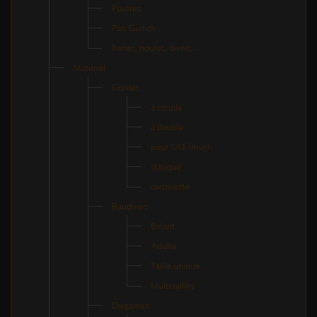
Poutres
Pan Güllich
Barres, boules, divers...
Matériel
Cordes
à simple
à double
pour SAE (mur)
statique
cordelette
Baudriers
Enfant
Adulte
Taille unique
Multi-tailles
Dégaines