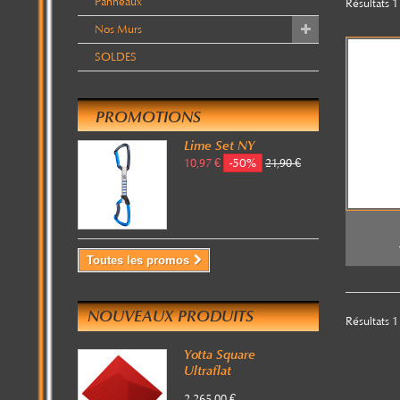
Panneaux
Résultats 1 
Nos Murs
SOLDES
PROMOTIONS
Lime Set NY
-50%
10,97 €
21,90 €
Toutes les promos
NOUVEAUX PRODUITS
Résultats 1 
Yotta Square
Ultraflat
2 265,00 €