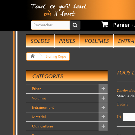
Panier
(
N
SOLDES
PRISES
VOLUMES
ENTRA
No
Sterling Rope
po
po
TOUS L
ci
CATÉGORIES
la
Prises
Cordes d'e
J
Marque de c
Volumes
Détails
Entraînement
Tri
Matériel
--
Quincaillerie