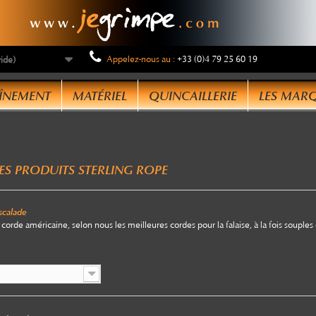
Appelez-nous au :
+33 (0)4 79 25 60 19
vide)
ous utilisons des cookies
ÎNEMENT
MATÉRIEL
QUINCAILLERIE
LES MAR
us utilisons des cookies et d'autres technologies de suivi
ur améliorer votre expérience de navigation sur notre site,
ur vous montrer un contenu personnalisé et des publicités
ES PRODUITS STERLING ROPE
blées, pour analyser le trafic de notre site et pour compren
 provenance de nos visiteurs.
scalade
'accepte
Je refuse
Changer mes préférences
orde américaine, selon nous les meilleures cordes pour la falaise, à la fois souples e