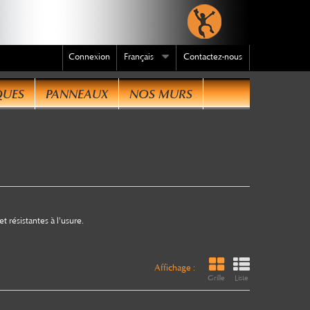
Connexion
Français
Contactez-nous
QUES
PANNEAUX
NOS MURS
dre
t résistantes à l'usure.
Affichage :
Grille
Liste