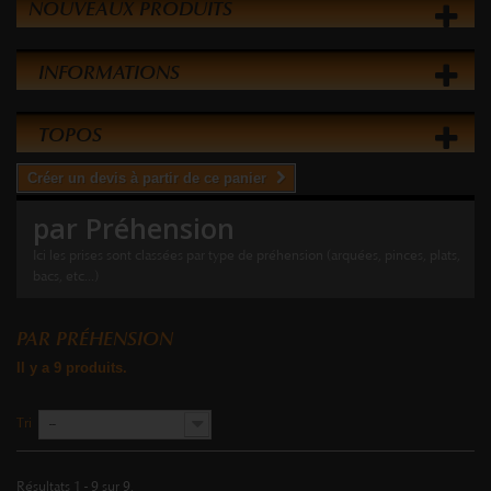
NOUVEAUX PRODUITS
INFORMATIONS
TOPOS
Créer un devis à partir de ce panier
par Préhension
Ici les prises sont classées par type de préhension (arquées, pinces, plats,
bacs, etc...)
PAR PRÉHENSION
Il y a 9 produits.
Tri
--
Résultats 1 - 9 sur 9.