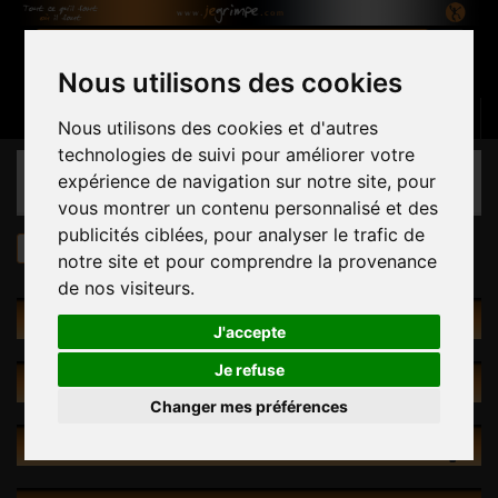
Nous utilisons des cookies
Panier
(vide)
Connexion
Contactez-nous
Français
Nous utilisons des cookies et d'autres
technologies de suivi pour améliorer votre
CATÉGORIES
expérience de navigation sur notre site, pour
vous montrer un contenu personnalisé et des
publicités ciblées, pour analyser le trafic de
Prises
par Préhension
notre site et pour comprendre la provenance
de nos visiteurs.
PAR PRÉHENSION
J'accepte
Je refuse
RECHERCHE INTUITIVE
Changer mes préférences
PROMOTIONS