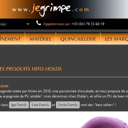
Appelez-nous au :
+33 (0)4 79 25 60 19
vide)
ous utilisons des cookies
ÎNEMENT
MATÉRIEL
QUINCAILLERIE
LES MAR
us utilisons des cookies et d'autres technologies de suivi
ur améliorer votre expérience de navigation sur notre site,
ur vous montrer un contenu personnalisé et des publicités
ES PRODUITS HITO HOLDS
blées, pour analyser le trafic de notre site et pour compren
 provenance de nos visiteurs.
calade
'accepte
Je refuse
Changer mes préférences
gnole créée par Miren en 2010, une passionnée d'escalade, et nous propose de jol
ne espagnole de PU jetable", mais désormais chez Didak's, et offre un PU de bien me
e bacs
Igo Family
Line Family
et
Smile Family
sont des "best sellers" !