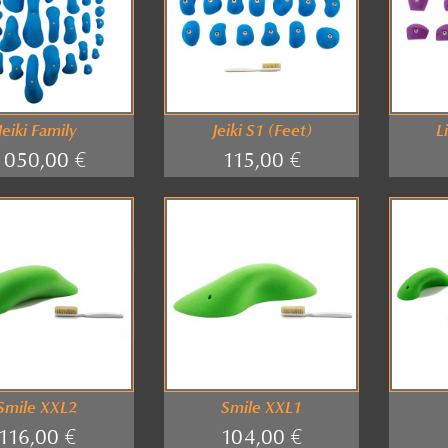
Jeiki Family
Jeiki S1 (Feet)
L
 050,00 €
115,00 €
Smile XXL2
Smile XXL1
116,00 €
104,00 €