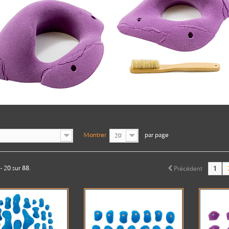
Montrer
par page
20
- 20 sur 88.
Précédent
1