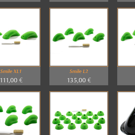
Smile XL1
Smile L2
111,00 €
135,00 €