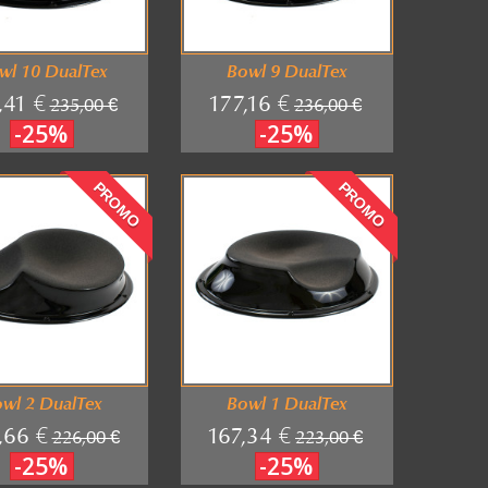
wl 10 DualTex
Bowl 9 DualTex
,41 €
177,16 €
235,00 €
236,00 €
-25%
-25%
PROMO
PROMO
wl 2 DualTex
Bowl 1 DualTex
,66 €
167,34 €
226,00 €
223,00 €
-25%
-25%