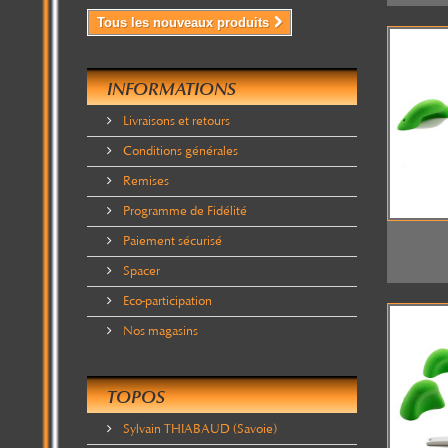
Tous les nouveaux produits
INFORMATIONS
Livraisons et retours
Conditions générales
Remises
Programme de Fidélité
Paiement sécurisé
Spacer
Eco-participation
Nos magasins
TOPOS
Sylvain THIABAUD (Savoie)