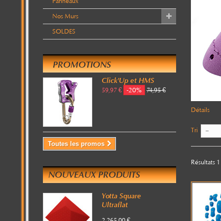
Panneaux
Nos Murs
SOLDES
PROMOTIONS
Click'Up et HMS
-20%
59,97 €
74,95 €
Détails
Tri
--
Toutes les promos
Résultats 1 
NOUVEAUX PRODUITS
Yotta Square
Ultraflat
2 265,00 €