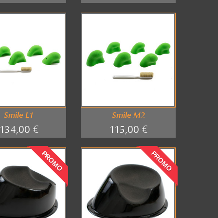
Smile L1
Smile M2
134,00 €
115,00 €
PROMO
PROMO