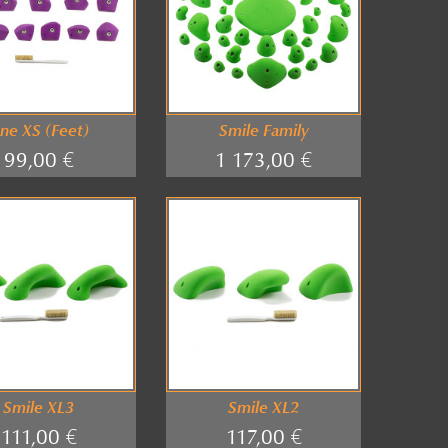
ine XS (Feet)
Smile Family
99,00 €
1 173,00 €
Smile XL3
Smile XL2
111,00 €
117,00 €