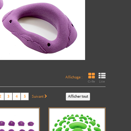
Affichage :
Grille
Liste
2
3
4
5
Suivant
Afficher tout