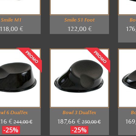
Smile M1
Smile S1 Foot
Bo
118,00 €
122,00 €
176
PROMO
PROMO
wl 6 DualTex
Bowl 3 DualTex
Bo
,16 €
187,66 €
169
244,00 €
250,00 €
-25%
-25%