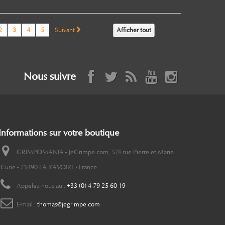
2
3
4
5
Suivant
Afficher tout
Nous suivre
Informations sur votre boutique
GRIMPOMANIA - JeGrimpe.com, 574 rue Pierre et Marie
Curie - 73490 LA RAVOIRE - France
Appelez-nous au :
+33 (0) 4 79 25 60 19
E-mail :
thomas@jegrimpe.com