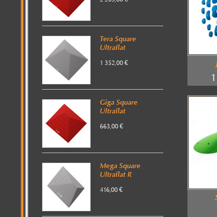
Tera Square
Ultraflat
1 352,00 €
1
Giga Square
Ultraflat
663,00 €
Mega Square
Ultraflat R
416,00 €