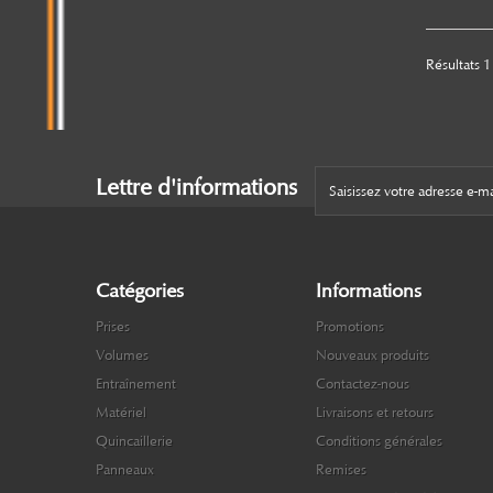
Résultats 1 
Lettre d'informations
Catégories
Informations
Prises
Promotions
Volumes
Nouveaux produits
Entraînement
Contactez-nous
Matériel
Livraisons et retours
Quincaillerie
Conditions générales
Panneaux
Remises