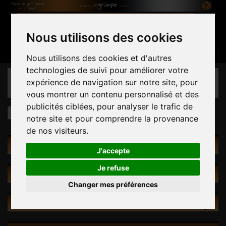
Nous utilisons des cookies
Panier
(vide)
Connexion
Contactez-nous
Français
Nous utilisons des cookies et d'autres
technologies de suivi pour améliorer votre
CATÉGORIES
expérience de navigation sur notre site, pour
vous montrer un contenu personnalisé et des
publicités ciblées, pour analyser le trafic de
Prises
Spécifiques
notre site et pour comprendre la provenance
de nos visiteurs.
SPÉCIFIQUES
J'accepte
Je refuse
RECHERCHE INTUITIVE
Changer mes préférences
PROMOTIONS