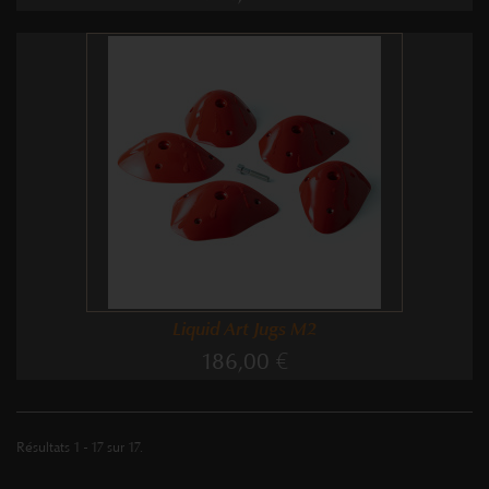
Liquid Art Jugs M2
186,00 €
Résultats 1 - 17 sur 17.