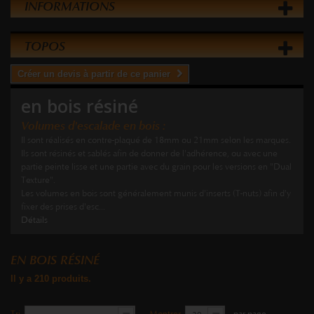
INFORMATIONS
TOPOS
Créer un devis à partir de ce panier
en bois résiné
Volumes d'escalade en bois :
Il sont réalisés en contre-plaqué de 18mm ou 21mm selon les marques.
Ils sont résinés et sablés afin de donner de l'adhérence, ou avec une
partie peinte lisse et une partie avec du grain pour les versions en "Dual
Texture".
Les volumes en bois sont généralement munis d'inserts (T-nuts) afin d'y
fixer des prises d'esc...
Détails
EN BOIS RÉSINÉ
Il y a 210 produits.