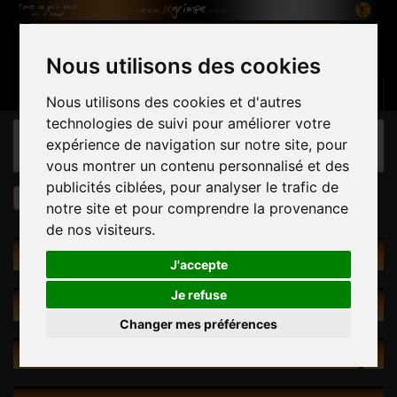
Nous utilisons des cookies
Panier
(vide)
Connexion
Contactez-nous
Français
Nous utilisons des cookies et d'autres
technologies de suivi pour améliorer votre
CATÉGORIES
expérience de navigation sur notre site, pour
vous montrer un contenu personnalisé et des
publicités ciblées, pour analyser le trafic de
Volumes
Par matériau
en bois résiné
notre site et pour comprendre la provenance
de nos visiteurs.
RECHERCHE INTUITIVE
J'accepte
Je refuse
PROMOTIONS
Changer mes préférences
NOUVEAUX PRODUITS