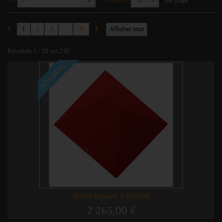
Tri
Montrer
par page
--
20
1
2
3
...
11
Afficher tout
Résultats 1 - 20 sur 210.
NOUVEAU
Yotta Square Ultraflat
2 265,00 €