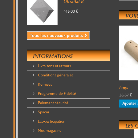
Ultraflat R
416,00 €
VOIR
Tous les nouveaux produits
INFORMATIONS
Livraisons et retours
Conditions générales
Remises
Logs
Programme de Fidélité
28,87 €
Paiement sécurisé
Ajouter 
Spacer
Eco-participation
LES 
Nos magasins