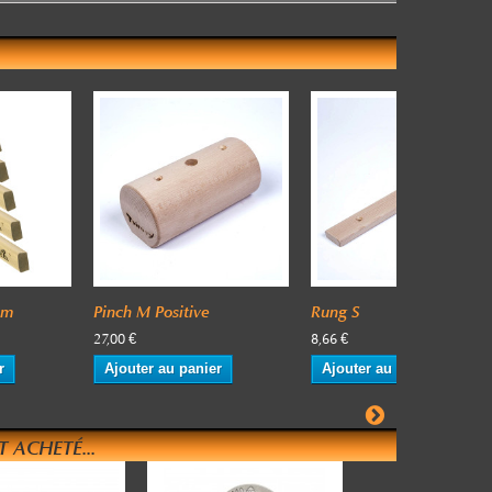
cm
Pinch M Positive
Rung S
27,00 €
8,66 €
r
Ajouter au panier
Ajouter au panier
 ACHETÉ...