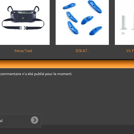
Attrac'Tool
026.67...
Vis
commentaire n'a été publié pour le moment.