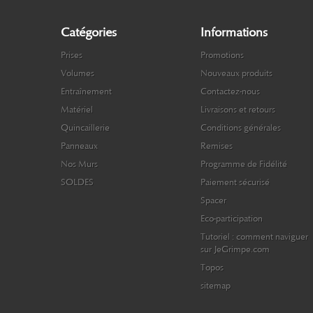
Catégories
Informations
Prises
Promotions
Volumes
Nouveaux produits
Entraînement
Contactez-nous
Matériel
Livraisons et retours
Quincaillerie
Conditions générales
Panneaux
Remises
Nos Murs
Programme de Fidélité
SOLDES
Paiement sécurisé
Spacer
Eco-participation
Tutoriel : comment naviguer
sur JeGrimpe.com
Topos
sitemap