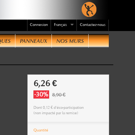
Connexion
Français
Contactez-nous
QUES
PANNEAUX
NOS MURS
dre
6,26 €
-30%
8,90 €
Dont
0,12 €
d'éco-participation
(non impacté par la remise)
Quantité