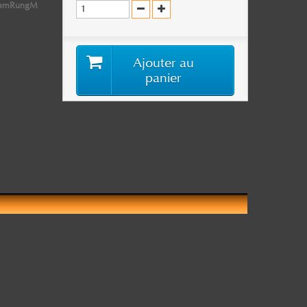
stemRungM
Ajouter au
panier