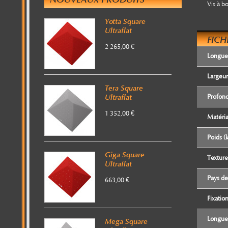
Vis à bo
Yotta Square
Ultraflat
FICH
2 265,00 €
Longue
Largeur
Tera Square
Ultraflat
Profon
1 352,00 €
Matéri
Poids (
Giga Square
Texture
Ultraflat
Pays de
663,00 €
Fixatio
Longueu
Mega Square