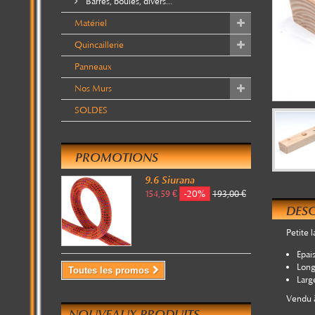
Barres, boules, divers...
Matériel
Quincaillerie
Panneaux
Nos Murs
SOLDES
PROMOTIONS
9.6 Siurana
-20%
154,59 €
193,00 €
DESC
Petite 
Epai
Lon
Toutes les promos
Larg
Vendu à
NOUVEAUX PRODUITS