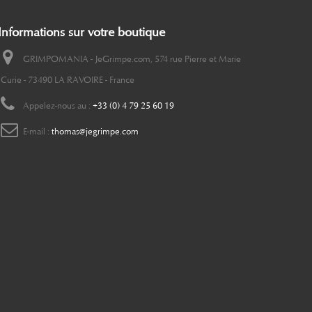
Informations sur votre boutique
GRIMPOMANIA - JeGrimpe.com, 574 rue Pierre et Marie
Curie - 73490 LA RAVOIRE - France
Appelez-nous au :
+33 (0) 4 79 25 60 19
E-mail :
thomas@jegrimpe.com