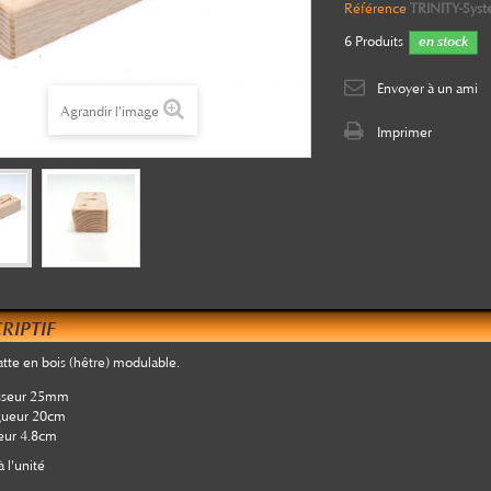
Référence
TRINITY-Sy
6
Produits
en stock
Envoyer à un ami
Agrandir l'image
Imprimer
RIPTIF
latte en bois (hêtre) modulable.
sseur 25mm
gueur 20cm
eur 4.8cm
 l'unité