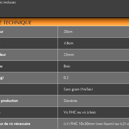
is incluses
E TECHNIQUE
ur
20cm
4.8cm
deur
25mm
au
Bois
kg)
0.2
Sans grain (NoTex)
 production
Slovénie
n
Vis FHC ou vis à bois
r de vis nécessaire
(x1) FHC 10x50mm (non fourni) ou (x2) vi