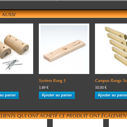
 AUSSI
System Rung S
Campus Rungs 3
5,89 €
50,00 €
au panier
Ajouter au panier
Ajouter au panie
CLIENTS QUI ONT ACHETÉ CE PRODUIT ONT ÉGALEMENT