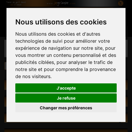
Nous utilisons des cookies
Panier
(vide)
Connexion
Contactez-nous
Français
Nous utilisons des cookies et d'autres
technologies de suivi pour améliorer votre
CATÉGORIES
expérience de navigation sur notre site, pour
vous montrer un contenu personnalisé et des
publicités ciblées, pour analyser le trafic de
Prises
par Taille
Les Packs
notre site et pour comprendre la provenance
de nos visiteurs.
RECHERCHE INTUITIVE
J'accepte
Je refuse
PROMOTIONS
Changer mes préférences
NOUVEAUX PRODUITS