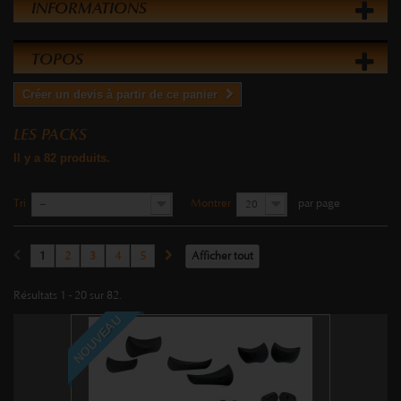
INFORMATIONS
TOPOS
Créer un devis à partir de ce panier
LES PACKS
Il y a 82 produits.
Tri
Montrer
par page
--
20
1
2
3
4
5
Afficher tout
Résultats 1 - 20 sur 82.
NOUVEAU