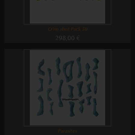
O'ne shot Pack 50
298,00 €
Parasites