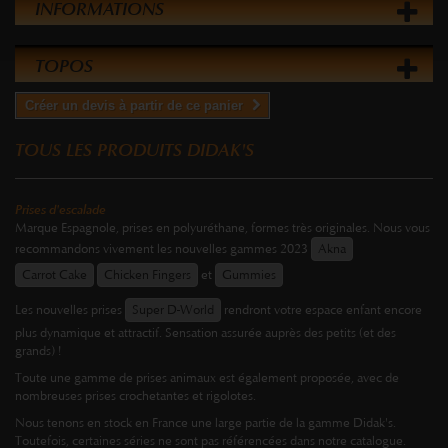
INFORMATIONS
TOPOS
Créer un devis à partir de ce panier
TOUS LES PRODUITS DIDAK'S
Prises d'escalade
Marque Espagnole, prises en polyuréthane, formes très originales. Nous vous
recommandons vivement les nouvelles gammes 2023
Akna
Carrot Cake
Chicken Fingers
et
Gummies
Les nouvelles prises
Super D-World
rendront votre espace enfant encore
plus dynamique et attractif. Sensation assurée auprès des petits (et des
grands) !
Toute une gamme de prises animaux est également proposée, avec de
nombreuses prises crochetantes et rigolotes.
Nous tenons en stock en France une large partie de la gamme Didak's.
Toutefois, certaines séries ne sont pas référencées dans notre catalogue.