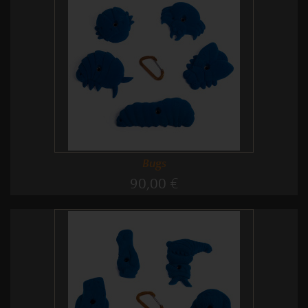
Bugs
90,00 €