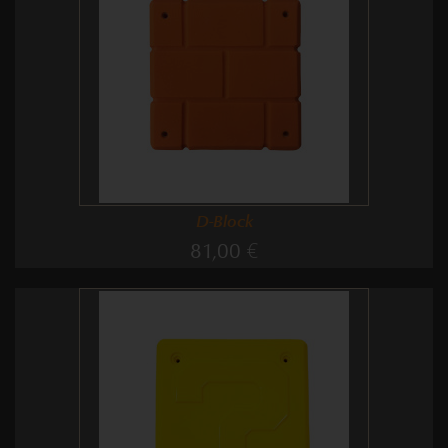
D-Block
81,00 €