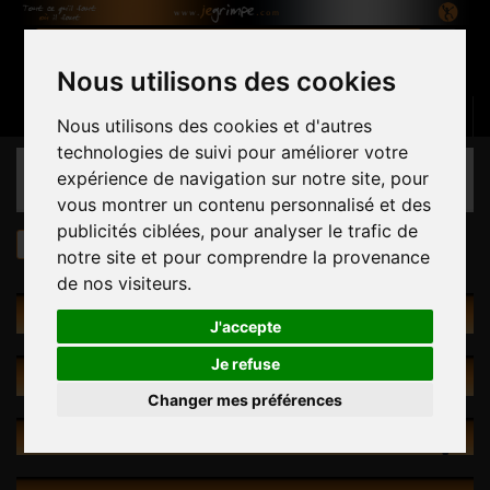
Nous utilisons des cookies
Panier
(vide)
Connexion
Contactez-nous
Français
Nous utilisons des cookies et d'autres
technologies de suivi pour améliorer votre
CATÉGORIES
expérience de navigation sur notre site, pour
vous montrer un contenu personnalisé et des
publicités ciblées, pour analyser le trafic de
Didak's
notre site et pour comprendre la provenance
de nos visiteurs.
CATÉGORIES
J'accepte
Je refuse
PROMOTIONS
Changer mes préférences
NOUVEAUX PRODUITS