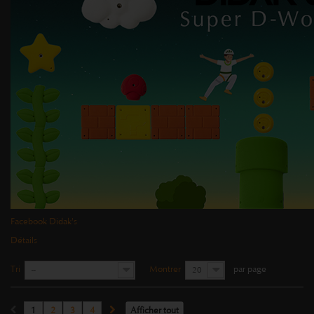
Facebook Didak's
Détails
Tri
Montrer
par page
--
20
1
2
3
4
Afficher tout