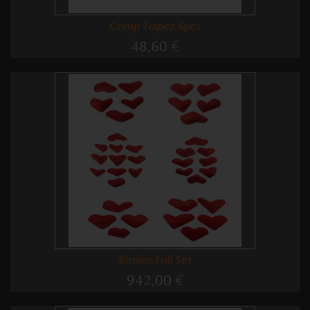
Crimp Trapez 6pcs
48,60 €
Birdies Full Set
942,00 €