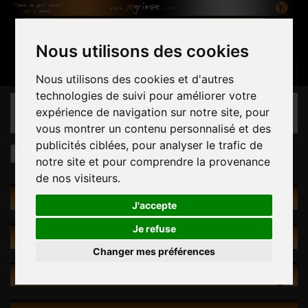
Nous utilisons des cookies
Panier
(vide)
Connexion
Contactez-nous
Français
Nous utilisons des cookies et d'autres
technologies de suivi pour améliorer votre
CATÉGORIES
expérience de navigation sur notre site, pour
vous montrer un contenu personnalisé et des
publicités ciblées, pour analyser le trafic de
Prises
par Taille
Mix de taille
notre site et pour comprendre la provenance
de nos visiteurs.
RECHERCHE INTUITIVE
J'accepte
Je refuse
PROMOTIONS
Changer mes préférences
NOUVEAUX PRODUITS