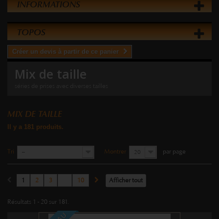
INFORMATIONS
TOPOS
Créer un devis à partir de ce panier
Mix de taille
séries de prises avec diverses tailles
MIX DE TAILLE
Il y a 181 produits.
Tri
Montrer
par page
--
20
1
2
3
...
10
Afficher tout
Résultats 1 - 20 sur 181.