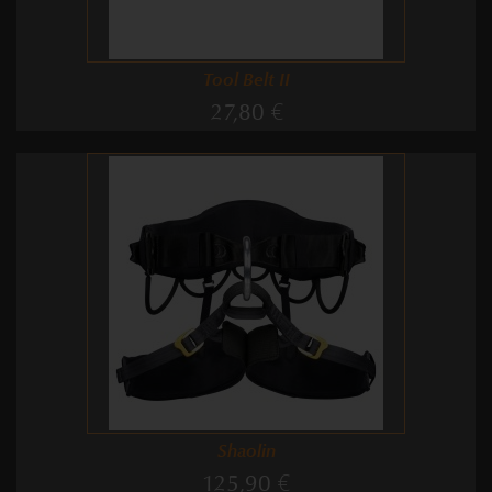
Tool Belt II
27,80 €
Shaolin
125,90 €