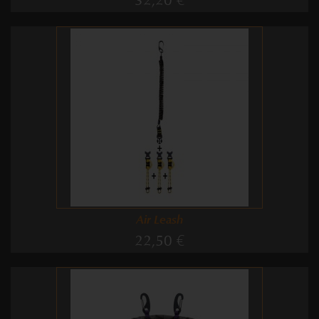
32,20 €
Air Leash
22,50 €