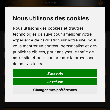
Nous utilisons des cookies
Panier
(vide)
Connexion
Contactez-nous
Français
Nous utilisons des cookies et d'autres
technologies de suivi pour améliorer votre
CATÉGORIES
expérience de navigation sur notre site, pour
vous montrer un contenu personnalisé et des
publicités ciblées, pour analyser le trafic de
Quincaillerie
Outillage
Sacs ouverture
notre site et pour comprendre la provenance
de nos visiteurs.
PROMOTIONS
J'accepte
Je refuse
NOUVEAUX PRODUITS
Changer mes préférences
INFORMATIONS