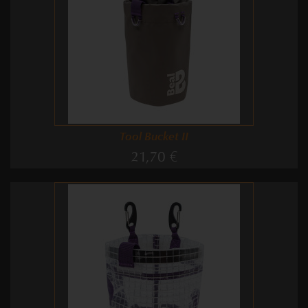
Tool Bucket II
21,70 €