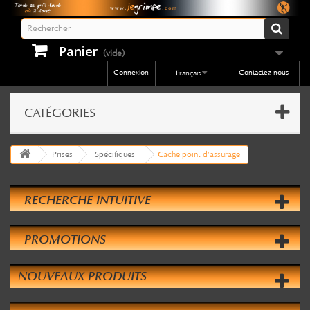
Panier
(vide)
Connexion
Contactez-nous
Français
CATÉGORIES
Prises
Spécifiques
Cache point d'assurage
RECHERCHE INTUITIVE
PROMOTIONS
NOUVEAUX PRODUITS