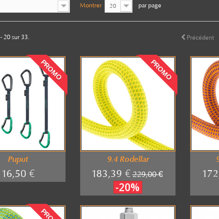
Montrer
par page
20
- 20 sur 33.
Précédent
PROMO
PROMO
Puput
9.4 Rodellar
16,50 €
183,39 €
172
229,00 €
-20%
PROMO