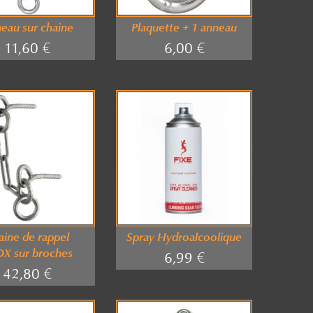
eau sur chaine
Plaquette + 1 anneau
11,60 €
6,00 €
aine de rappel
Spray Hydroalcoolique
X sur broches
6,99 €
42,80 €