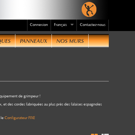
Connexion
Français
Contactez-nous
QUES
PANNEAUX
NOS MURS
dre
 équipement de grimpeur !
ix, et des cordes fabriquées au plus près des falaises espagnoles
 le
Configurateur FIXE