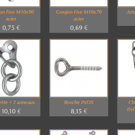
on Fixe M10x90
Goujon Fixe M10x70
Ann
acier
acier
0,75 €
0,69 €
ette + 2 anneaux
Broche INOX
Ch
INO
10,10 €
8,15 €