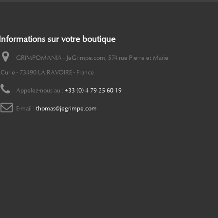
Informations sur votre boutique
GRIMPOMANIA - JeGrimpe.com, 574 rue Pierre et Marie
Curie - 73490 LA RAVOIRE - France
Appelez-nous au :
+33 (0) 4 79 25 60 19
E-mail :
thomas@jegrimpe.com