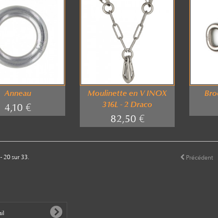
Anneau
Moulinette en V INOX
Bro
316L - 2 Draco
4,10 €
82,50 €
- 20 sur 33.
Précédent