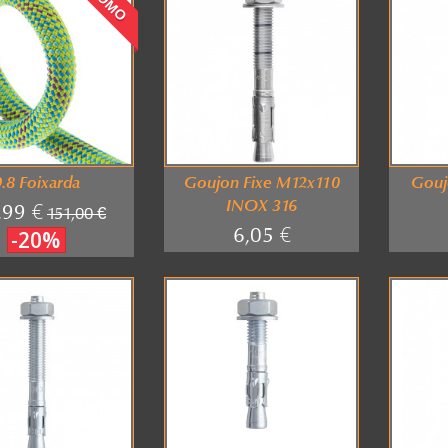
9.8 Foixarda
Goujon Fixe M12x110
Gouj
INOX 316
,99 €
151,00 €
6,05 €
-20%