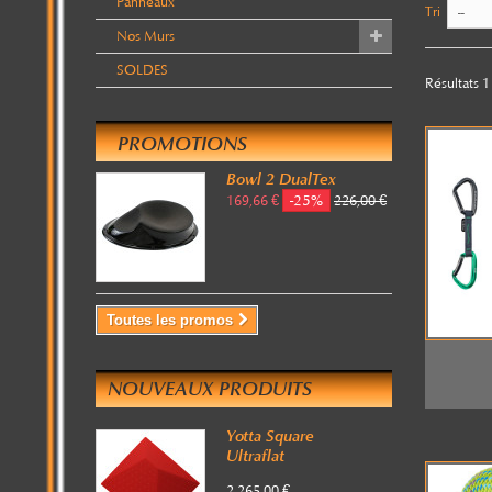
Panneaux
Tri
--
Nos Murs
SOLDES
Résultats 1 
PROMOTIONS
Bowl 2 DualTex
-25%
169,66 €
226,00 €
Toutes les promos
NOUVEAUX PRODUITS
Yotta Square
Ultraflat
2 265,00 €