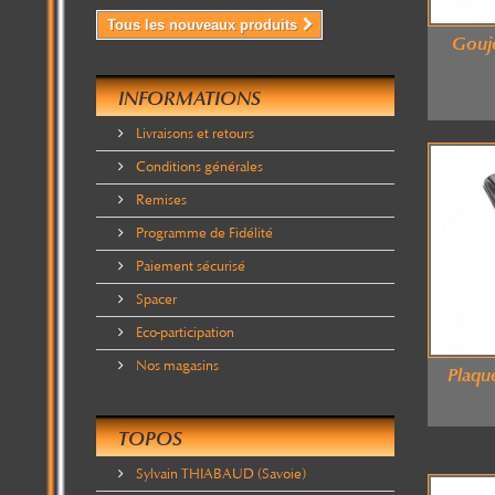
Tous les nouveaux produits
Gouj
INFORMATIONS
Livraisons et retours
Conditions générales
Remises
Programme de Fidélité
Paiement sécurisé
Spacer
Eco-participation
Nos magasins
Plaqu
TOPOS
Sylvain THIABAUD (Savoie)