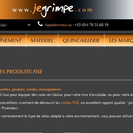
Appelez-nous au :
+33 (0)4 79 25 60 19
vide)
ous utilisons des cookies
ÎNEMENT
MATÉRIEL
QUINCAILLERIE
LES MAR
us utilisons des cookies et d'autres technologies de suivi
ur améliorer votre expérience de navigation sur notre site,
ur vous montrer un contenu personnalisé et des publicités
ES PRODUITS FIXE
blées, pour analyser le trafic de notre site et pour compren
 provenance de nos visiteurs.
quettes, goujons, cordes, mousquetons
'accepte
Je refuse
Changer mes préférences
il faut pour équiper des voies en falaise, pour votre mur d'escalade, ou pour votre
conseillons vivement de découvrir les
cordes FIXE
, un excellent rapport qualité / pr
- Pyrénées).
r correctement le type de relais adapté à votre environnement, vous pouvez utiliser