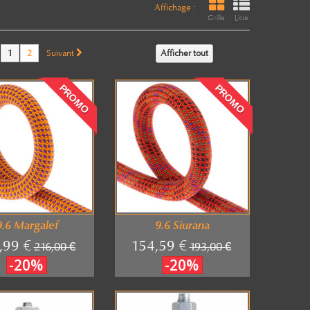
Affichage :
Grille
Liste
1
2
Suivant
Afficher tout
PROMO
PROMO
9.6 Margalef
9.6 Siurana
,99 €
154,59 €
216,00 €
193,00 €
-20%
-20%