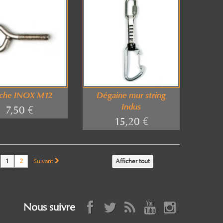
che INOX M12
Dégaine mur string
Indus
7,50 €
15,20 €
1
2
Suivant
Afficher tout
Nous suivre