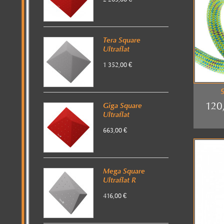
Tera Square
Ultraflat
1 352,00 €
120
Giga Square
Ultraflat
663,00 €
Mega Square
Ultraflat R
416,00 €