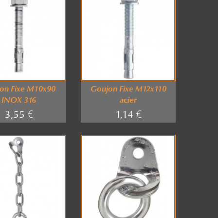
on Fixe M10x90
Goujon Fixe M12x110
INOX 316
acier
3,55 €
1,14 €