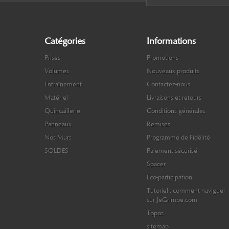
Catégories
Informations
Prises
Promotions
Volumes
Nouveaux produits
Entraînement
Contactez-nous
Matériel
Livraisons et retours
Quincaillerie
Conditions générales
Panneaux
Remises
Nos Murs
Programme de Fidélité
SOLDES
Paiement sécurisé
Spacer
Eco-participation
Tutoriel : comment naviguer
sur JeGrimpe.com
Topos
sitemap