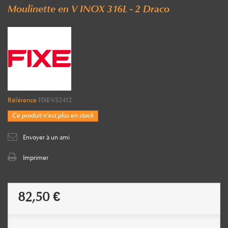
Moulinette en V INOX 316L - 2 Draco
Référence
FIXE-V52412
Ce produit n'est plus en stock
Envoyer à un ami
Imprimer
82,50 €