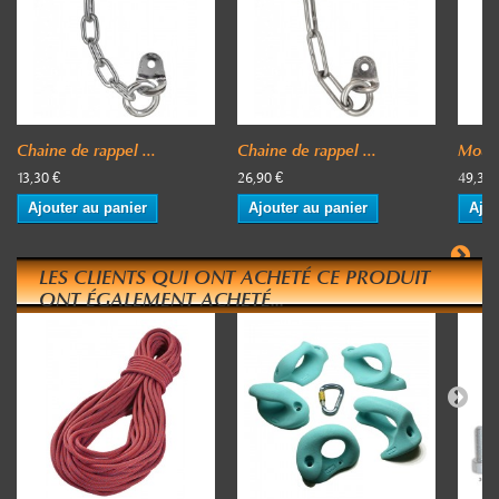
Chaine de rappel ...
Chaine de rappel ...
Mouli
13,30 €
26,90 €
49,30 
Ajouter au panier
Ajouter au panier
Ajou
LES CLIENTS QUI ONT ACHETÉ CE PRODUIT
ONT ÉGALEMENT ACHETÉ...