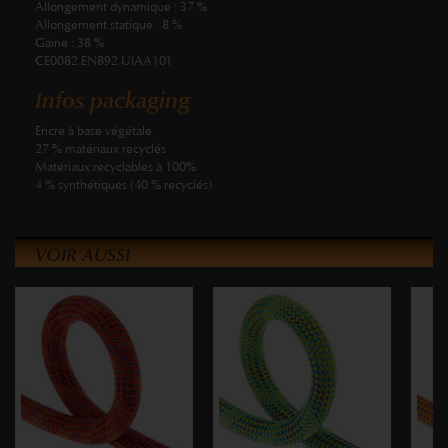
Allongement dynamique :
37 %
Allongement statique :
8 %
Gaine :
38 %
CE0082 EN892 UIAA101
Infos packaging
Encre à base végétale
27 % matériaux recyclés
Matériaux recyclables à 100%
4 % synthétiques (40 % recyclés)
VOIR AUSSI