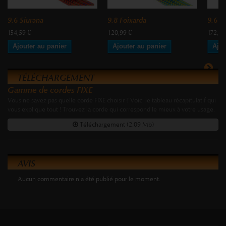
9.6 Siurana
9.8 Foixarda
9.6 M
154,59 €
120,99 €
172,99
Ajouter au panier
Ajouter au panier
Ajou
TÉLÉCHARGEMENT
Gamme de cordes FIXE
Vous ne savez pas quelle corde FIXE choisir ? Voici le tableau récapitulatif qui
vous explique tout ! Trouvez la corde qui correspond le mieux à votre usage.
Téléchargement (2.09 Mb)
AVIS
Aucun commentaire n'a été publié pour le moment.