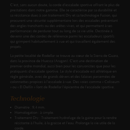
C’est, sans aucun doute, la corde d’escalade sportive offrant le plus de
prestations dans notre gamme.
Elle se caractérise par sa durabilité et
sa résistance dues à son traitement
Dry
et sa technologie Fusion, qui
procurent une sécurité supplémentaire lors des escalades présentant
des angles tranchants ou des arêtes vives, et qui permettent à ses
performances de perdurer tout au long de sa vie utile. Destinée à
devenir une des cordes de référence parmi les escaladeurs sportifs
qui grimpent habituellement à vue et qui travaillent également des
projets.
La petite localité de Rodellar se trouve au cœur de la Sierra de Guara,
dans la province de Huesca (Aragon). C’est une destination de
premier ordre mondial, aussi bien pour les canyonistes que pour les
pratiquants d’escalade sportive. Le style d’escalade est athlétique en
règle générale, avec de grands dévers et des falaises parsemées de
colonnettes propices à l’escalade à vue. Des voies comme « Coliseum
» ou « El Delfín » font de Rodellar l’épicentre de l’escalade sportive.
Technologie
Diamètre :
9,4 mm.
Homologation :
à simple.
Traitement Dry :
Traitement hydrofuge de la gaine pour la rendre
résistante à l’huile, à la graisse et l’eau. Prolonge la vie utile de la
corde.