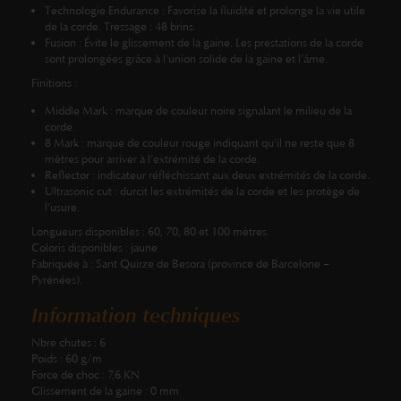
Technologie Endurance :
Favorise la fluidité et prolonge la vie utile
de la corde. Tressage : 48 brins.
Fusion :
Évite le glissement de la gaine. Les prestations de la corde
sont prolongées grâce à l’union solide de la gaine et l’âme.
Finitions :
Middle Mark
: marque de couleur noire signalant le milieu de la
corde.
8 Mark
: marque de couleur rouge indiquant qu’il ne reste que 8
mètres pour arriver à l’extrémité de la corde.
Reflector
: indicateur réfléchissant aux deux extrémités de la corde.
Ultrasonic cut
: durcit les extrémités de la corde et les protège de
l’usure.
Longueurs disponibles :
60, 70, 80 et 100 mètres.
Coloris disponibles :
jaune
Fabriquée à :
Sant Quirze de Besora (province de Barcelone –
Pyrénées).
Information techniques
Nbre chutes :
6
Poids :
60 g/m
Force de choc :
7,6 KN
Glissement de la gaine :
0 mm