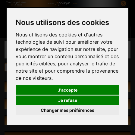
Nous utilisons des cookies
Panier
(vide)
Connexion
Contactez-nous
Français
Nous utilisons des cookies et d'autres
technologies de suivi pour améliorer votre
CATÉGORIES
expérience de navigation sur notre site, pour
vous montrer un contenu personnalisé et des
publicités ciblées, pour analyser le trafic de
Matériel
9.4 Rodellar
notre site et pour comprendre la provenance
de nos visiteurs.
MATÉRIEL
J'accepte
Je refuse
PROMOTIONS
Changer mes préférences
NOUVEAUX PRODUITS