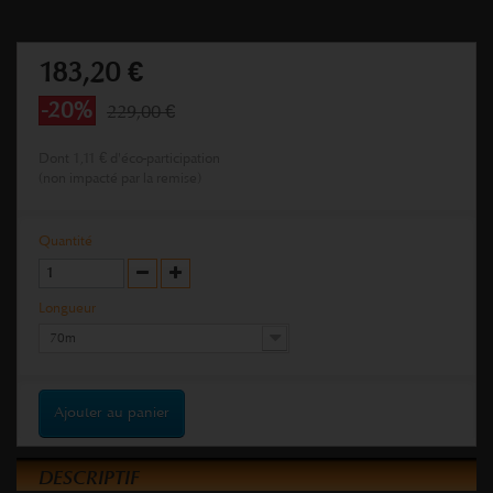
183,20 €
-20%
229,00 €
Dont
1,11 €
d'éco-participation
(non impacté par la remise)
Quantité
Longueur
70m
Ajouter au panier
DESCRIPTIF