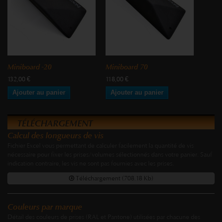
Miniboard -20
Miniboard 70
132,00 €
118,00 €
Ajouter au panier
Ajouter au panier
TÉLÉCHARGEMENT
Calcul des longueurs de vis
Fichier Excel vous permettant de calculer facilement la quantité de vis
nécessaire pour fixer les prises/volumes sélectionnés dans votre panier. Sauf
indication contraire, les vis ne sont pas fournies avec les prises.
Téléchargement (708.18 Kb)
Couleurs par marque
Détail des couleurs de prises (RAL et Pantone) utilisées par chacune des