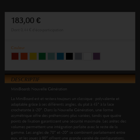
183,00 €
Dont
0,44 €
d'éco-participation
Couleur
DESCRIPTIF
MiniBoards Nouvelle Génération
La MiniBoard est et restera toujours un classique : polyvalente et
adaptable grâce à ses différents angles, du plat à 45° à la face
crochetante à -20°. Dans la Nouvelle Génération, une forme
asymétrique offre des préhensions plus variées, tandis que quatre
points de fixation garantissent une sécurité maximale. Les arêtes des
volumes permettent une intégration parfaite avec le reste de la
gamme. Les angles de 70° et -20° se combinent parfaitement entre
eux, et les joues à 90° offrent une grande variété de configurations,