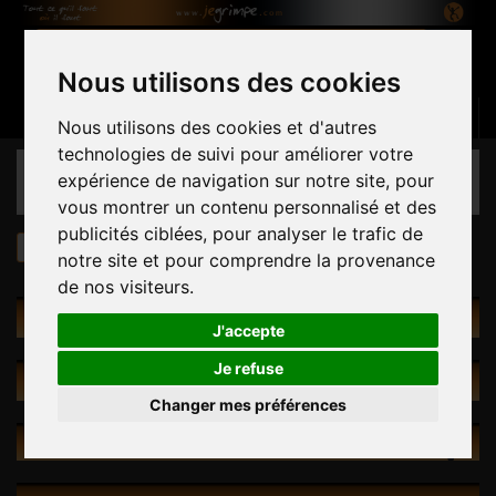
Nous utilisons des cookies
Panier
(vide)
Connexion
Contactez-nous
Français
Nous utilisons des cookies et d'autres
technologies de suivi pour améliorer votre
CATÉGORIES
expérience de navigation sur notre site, pour
vous montrer un contenu personnalisé et des
publicités ciblées, pour analyser le trafic de
Volumes
MiniBoard -20 L DualTex
notre site et pour comprendre la provenance
de nos visiteurs.
VOLUMES
J'accepte
Je refuse
PROMOTIONS
Changer mes préférences
NOUVEAUX PRODUITS