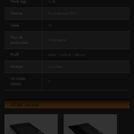
Poids (kg)
1.46
Texture
Dual texture (DT)
Taille
M
Pays de
Allemagne
production
Profil
dalle / vertical / dévers
Fixation
Vis à bois
Vis à bois
4
50mm
VOIR AUSSI