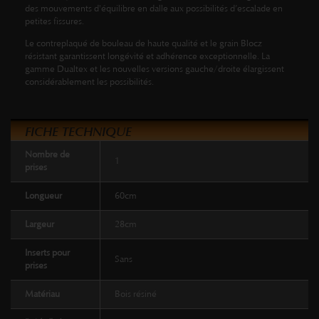
des mouvements d'équilibre en dalle aux possibilités d’escalade en
petites fissures.
Le contreplaqué de bouleau de haute qualité et le grain Blocz
résistant garantissent longévité et adhérence exceptionnelle. La
gamme Dualtex et les nouvelles versions gauche/droite élargissent
considérablement les possibilités.
FICHE TECHNIQUE
Nombre de
1
prises
Longueur
60cm
Largeur
28cm
Inserts pour
Sans
prises
Matériau
Bois résiné