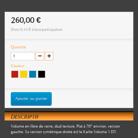
260,00 €
Dont
0,44 €
d'éco-participation
Quantité
Couleur
Ajouter au panier
DESCRIPTIF
Volume en fibre de verre, dual texture. Plat à 70° environ, version
gauche. Sa version symétrique droite est le Karlie Volume 1 DT.