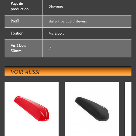
Pays de
Slovénie
production
Profil
dalle / vertical / dévers
Fixation
Vis à bois
Vis à bois
7
50mm
VOIR AUSSI