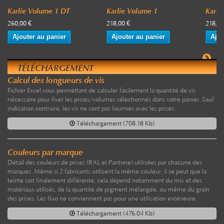
Karlie Volume 1 DT
Karlie Volume 1
Karli
260,00 €
218,00 €
218,00
Ajouter au panier
Ajouter au panier
Ajou
TÉLÉCHARGEMENT
Calcul des longueurs de vis
Fichier Excel vous permettant de calculer facilement la quantité de vis
nécessaire pour fixer les prises/volumes sélectionnés dans votre panier. Sauf
indication contraire, les vis ne sont pas fournies avec les prises.
Téléchargement (708.18 Kb)
Couleurs par marque
Détail des couleurs de prises (RAL et Pantone) utilisées par chacune des
marques. Même si 2 fabricants utilisent la même couleur, il se peut que la
teinte soit finalement différente, cela dépend notamment du mix et des
matériaux utilisés, de la quantité de pigment mélangée, ou même du grain
des prises. Les fluo ne conviennent pas pour une utilisation extérieure.
Téléchargement (476.04 Kb)