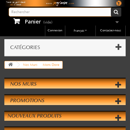
Panier
(vide)
Connexion
Contactez-nous
Français
CATÉGORIES
Nos Murs
Mont Dore
NOS MURS
PROMOTIONS
NOUVEAUX PRODUITS