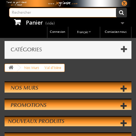
Panier
(vide)
Connexion
Contactez-nous
Français
CATÉGORIES
Nos Murs
Val d'Isère
NOS MURS
PROMOTIONS
NOUVEAUX PRODUITS