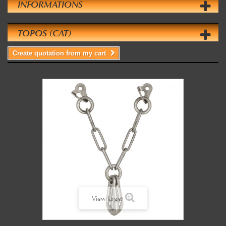
INFORMATIONS
TOPOS (CAT)
Create quotation from my cart
View larger