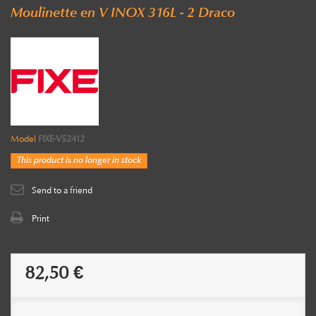
Moulinette en V INOX 316L - 2 Draco
Model
FIXE-V52412
This product is no longer in stock
Send to a friend
Print
82,50 €