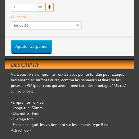
Quantité
lot de 50
Ajouter au panier
DESCRIPTIF
Vis à bois FX5 à empreinte Torx 25 avec pointe fendue pour attaquer
facilement les surfaces dures, comme les panneaux résinés ou les
prises en PU (pour ceux qui aiment bien faire des montages "Micros"
sur les prises).
- Empreinte Torx 25
- Longueur : 50mm
- Diamètre : 5mm
- Filetage total
- En acier zingué, les vis tiennent sur les aimants (type Beal
Attrac'Tool)