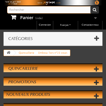
Panier
(vide)
Connexion
Contactez-nous
Français
CATÉGORIES
Quincaillerie
Embout Torx n°25 court
QUINCAILLERIE
PROMOTIONS
NOUVEAUX PRODUITS