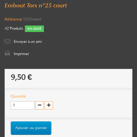
Embout Torx n°25 court
Référence
TX25-court
42
Produits
en stock
Envoyer à un ami
Imprimer
9,50 €
Quantité
Ajouter au panier