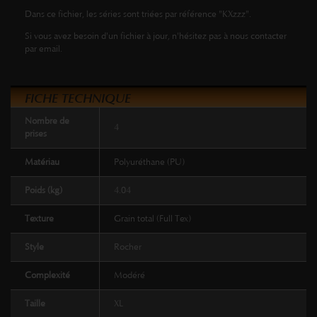
Dans ce fichier, les séries sont triées par référence "KXzzz".
Si vous avez besoin d'un fichier à jour, n'hésitez pas à nous contacter
par email.
FICHE TECHNIQUE
Nombre de
4
prises
Matériau
Polyuréthane (PU)
Poids (kg)
4.04
Texture
Grain total (Full Tex)
Style
Rocher
Complexité
Modéré
Taille
XL