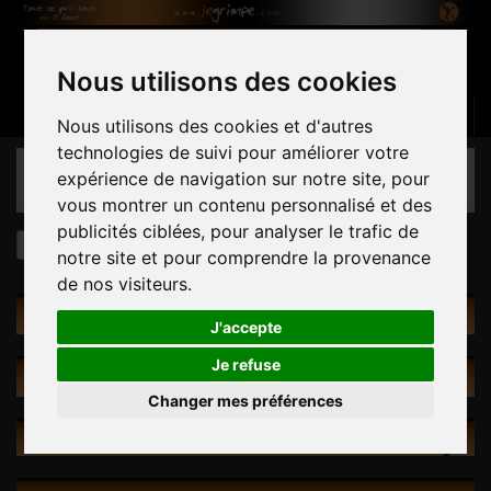
Nous utilisons des cookies
Panier
(vide)
Connexion
Contactez-nous
Français
Nous utilisons des cookies et d'autres
technologies de suivi pour améliorer votre
CATÉGORIES
expérience de navigation sur notre site, pour
vous montrer un contenu personnalisé et des
publicités ciblées, pour analyser le trafic de
Prises
Europe Granite Teagan XL - Pinches
notre site et pour comprendre la provenance
de nos visiteurs.
PRISES
J'accepte
Je refuse
PROMOTIONS
Changer mes préférences
NOUVEAUX PRODUITS