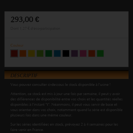
293,00 €
Dont
1,27 €
d'éco-participation
Couleur
DESCRIPTIF
Vous pouvez consulter ci-dessous le stock disponible à l'usine !
Attention, ce stock est mis à jour une fois par semaine, il peut y avoir
des différences de disponibilité entre vos choix et les quantités réelles
disponibles à l'instant "t". Néanmoins, il peut vous servir de base et
vous orienter dans vos choix, notamment quand la série est disponible
plusieurs fois dans une même couleur.
Sur les séries identifiées en stock, prévoyez 2 à 4 semaines pour les
faire venir en France.