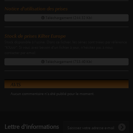
Notice d'utilisation des prises
Téléchargement (244.32 Kb)
Stock de prises Kilter Europe
Stock disponible à l'usine. Dans ce fichier, les séries sont triées par référence
"KXzzz". Si vous avez besoin d'un fichier à jour, n'hésitez pas à nous
contacter par email.
Téléchargement (753.40 Kb)
AVIS
Aucun commentaire n'a été publié pour le moment.
Lettre d'informations