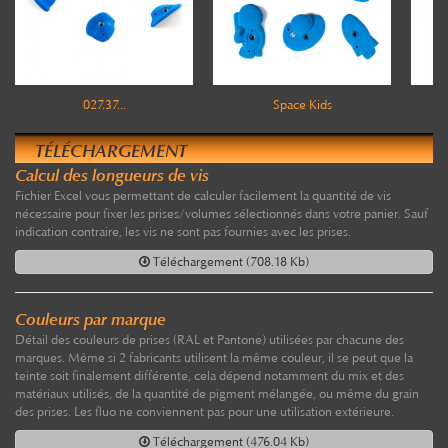
027.37...
Space Kids
TÉLÉCHARGEMENT
Calcul des longueurs de vis
Fichier Excel vous permettant de calculer facilement la quantité de vis
nécessaire pour fixer les prises/volumes sélectionnés dans votre panier. Sauf
indication contraire, les vis ne sont pas fournies avec les prises.
Téléchargement (708.18 Kb)
Couleurs par marque
Détail des couleurs de prises (RAL et Pantone) utilisées par chacune des
marques. Même si 2 fabricants utilisent la même couleur, il se peut que la
teinte soit finalement différente, cela dépend notamment du mix et des
matériaux utilisés, de la quantité de pigment mélangée, ou même du grain
des prises. Les fluo ne conviennent pas pour une utilisation extérieure.
Téléchargement (476.04 Kb)