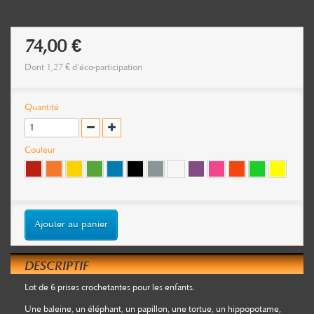
74,00 €
Dont
1,27 €
d'éco-participation
Quantité
Couleur
Ajouter au panier
DESCRIPTIF
Lot de 6 prises crochetantes pour les enfants.
Une baleine, un éléphant, un papillon, une tortue, un hippopotame,