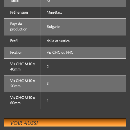
Taille
M
Préhension
Mini-Bacs
Pays de
Bulgarie
production
Profil
dalle et vertical
Fixation
Vis CHC ou FHC
Vis CHC M10 x
2
40mm
Vis CHC M10 x
3
50mm
Vis CHC M10 x
1
60mm
VOIR AUSSI