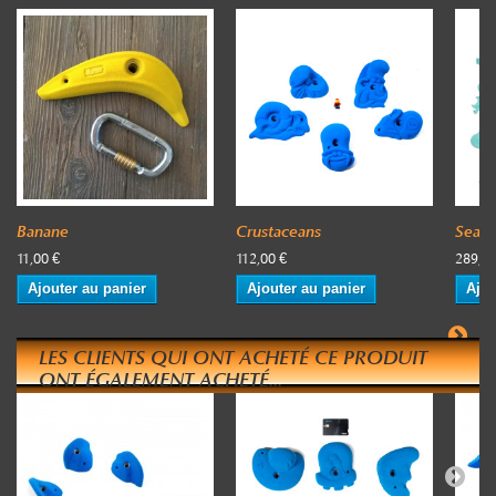
Banane
Crustaceans
Sea A
11,00 €
112,00 €
289,00
Ajouter au panier
Ajouter au panier
Ajou
LES CLIENTS QUI ONT ACHETÉ CE PRODUIT
ONT ÉGALEMENT ACHETÉ...