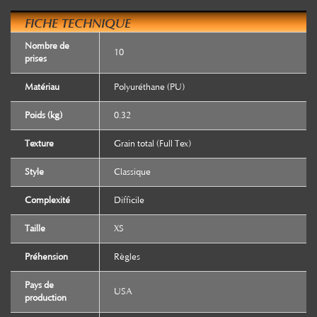
FICHE TECHNIQUE
Nombre de
10
prises
Matériau
Polyuréthane (PU)
Poids (kg)
0.32
Texture
Grain total (Full Tex)
Style
Classique
Complexité
Difficile
Taille
XS
Préhension
Règles
Pays de
USA
production