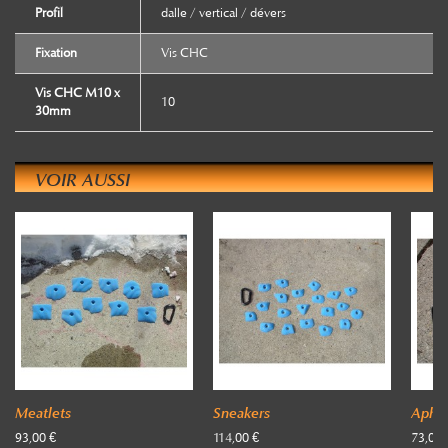
Profil
dalle / vertical / dévers
Fixation
Vis CHC
Vis CHC M10 x
10
30mm
VOIR AUSSI
Meatlets
Sneakers
Aphid
93,00 €
114,00 €
73,00 