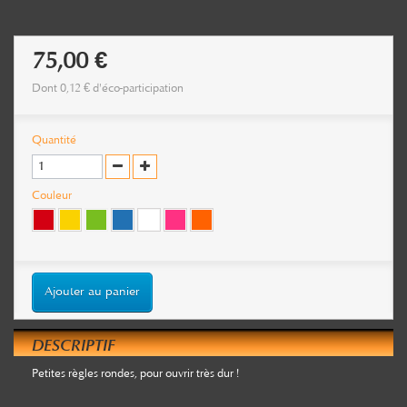
75,00 €
Dont
0,12 €
d'éco-participation
Quantité
Couleur
Ajouter au panier
DESCRIPTIF
Petites règles rondes, pour ouvrir très dur !