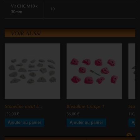
Vis CHC M10 x
10
30mm
VOIR AUSSI
Stoneline Incut E...
Bleauline Crimps 1
Stone
159,00 €
86,00 €
110,00
Ajouter au panier
Ajouter au panier
Ajou