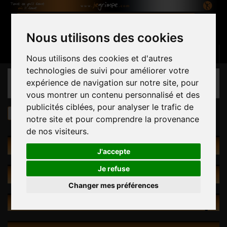
Nous utilisons des cookies
Panier
(vide)
Connexion
Contactez-nous
Français
Nous utilisons des cookies et d'autres
technologies de suivi pour améliorer votre
CATÉGORIES
expérience de navigation sur notre site, pour
vous montrer un contenu personnalisé et des
publicités ciblées, pour analyser le trafic de
Prises
Bleauline Crimps 2
notre site et pour comprendre la provenance
de nos visiteurs.
PRISES
J'accepte
Je refuse
PROMOTIONS
Changer mes préférences
NOUVEAUX PRODUITS