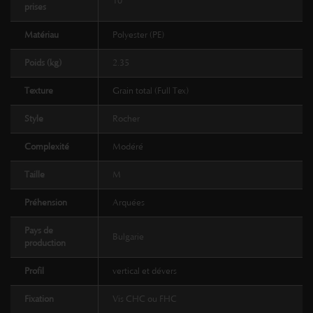
10
prises
Matériau
Polyester (PE)
Poids (kg)
2.35
Texture
Grain total (Full Tex)
Style
Rocher
Complexité
Modéré
Taille
M
Préhension
Arquées
Pays de
Bulgarie
production
Profil
vertical et dévers
Fixation
Vis CHC ou FHC