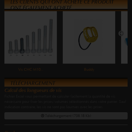
LES CLIENTS QUI ONT ACHETÉ CE PRODUIT
ONT ÉGALEMENT ACHETÉ...
Vis CHC M10...
Buddy
TÉLÉCHARGEMENT
Calcul des longueurs de vis
Fichier Excel vous permettant de calculer facilement la quantité de vis
nécessaire pour fixer les prises/volumes sélectionnés dans votre panier. Sauf
indication contraire, les vis ne sont pas fournies avec les prises.
Téléchargement (708.18 Kb)