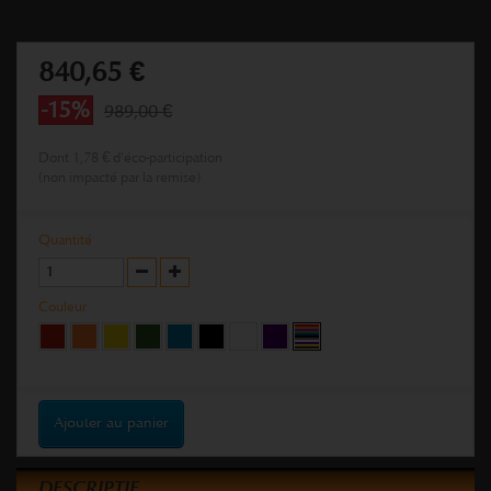
840,65 €
-15%
989,00 €
Dont
1,78 €
d'éco-participation
(non impacté par la remise)
Quantité
Couleur
Ajouter au panier
DESCRIPTIF