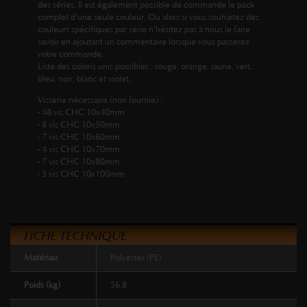
des séries. Il est également possible de commande le pack
complet d'une seule couleur. Ou alors si vous souhaitez des
couleurs spécifiques par série n'hésitez pas à nous le faire
savoir en ajoutant un commentaire lorsque vous passerez
votre commande.
Liste des coloris unis possibles : rouge, orange, jaune, vert,
bleu, noir, blanc et violet.
Visserie nécessaire (non fournie) :
- 48 vis CHC 10x40mm
- 8 vis CHC 10x50mm
- 7 vis CHC 10x60mm
- 4 vis CHC 10x70mm
- 7 vis CHC 10x80mm
- 3 vis CHC 10x100mm
FICHE TECHNIQUE
Matériau
Polyester (PE)
Poids (kg)
36.8