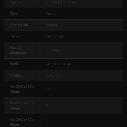
Texture
Grain total (Full Tex)
Style
Rocher
Complexité
Modéré
Taille
Mix de taille
Pays de
Slovénie
production
Profil
vertical et dévers
Fixation
Vis CHC
Vis CHC M10 x
48
40mm
Vis CHC M10 x
8
50mm
Vis CHC M10 x
7
60mm