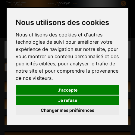
Nous utilisons des cookies
Panier
(vide)
Connexion
Contactez-nous
Français
Nous utilisons des cookies et d'autres
technologies de suivi pour améliorer votre
CATÉGORIES
expérience de navigation sur notre site, pour
vous montrer un contenu personnalisé et des
publicités ciblées, pour analyser le trafic de
Prises
Fontainebleau Pack
notre site et pour comprendre la provenance
de nos visiteurs.
PRISES
J'accepte
Je refuse
PROMOTIONS
Changer mes préférences
NOUVEAUX PRODUITS