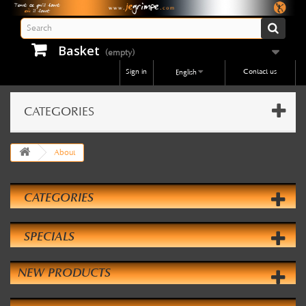
Basket
(empty)
Sign in
Contact us
English
CATEGORIES
About
CATEGORIES
SPECIALS
NEW PRODUCTS