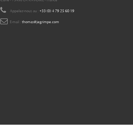
Curie - 73490 LA RAVOIRE - France
Appelez-nous au :
+33 (0) 4 79 25 60 19
E-mail :
thomas@jegrimpe.com