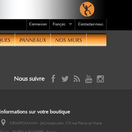
Connexion
Français
Contactez-nous
QUES
PANNEAUX
NOS MURS
Nous suivre
Informations sur votre boutique
GRIMPOMANIA - JeGrimpe.com, 574 rue Pierre et Marie