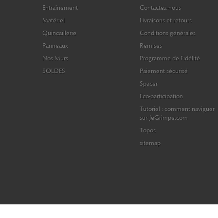
Entraînement
Contactez-nous
Matériel
Livraisons et retours
Quincaillerie
Conditions générales
Panneaux
Remises
Nos Murs
Programme de Fidélité
SOLDES
Paiement sécurisé
Spacer
Eco-participation
Tutoriel : comment naviguer
sur JeGrimpe.com
Topos
sitemap