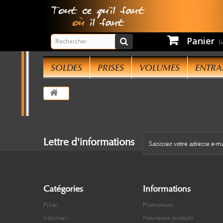
Panier
(
SOLDES
PRISES
VOLUMES
ENTRA
Lettre d'informations
Catégories
Informations
Prises
Promotions
Volumes
Nouveaux produits